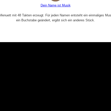
Dein Name ist Musik
enuett mit 48 Takten erzeugt. Für jeden Namen entsteht ein einmaliges Musik
ein Buchstabe geändert, ergibt sich ein anderes Stück.