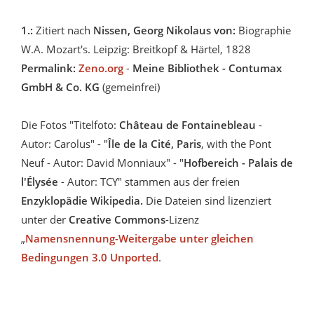
1.:
Zitiert nach
Nissen, Georg Nikolaus von:
Biographie
W.A. Mozart's. Leipzig: Breitkopf & Härtel, 1828
Permalink:
Zeno.org
-
Meine Bibliothek - Contumax
GmbH & Co. KG
(gemeinfrei)
Die Fotos "Titelfoto:
Château de Fontainebleau
-
Autor: Carolus" - "
Île de la Cité, Paris
, with the Pont
Neuf - Autor: David Monniaux" - "
Hofbereich - Palais de
l'Élysée
- Autor: TCY" stammen aus der freien
Enzyklopädie Wikipedia.
Die Dateien sind lizenziert
unter der
Creative Commons
-Lizenz
„
Namensnennung-Weitergabe unter gleichen
Bedingungen 3.0 Unported
.