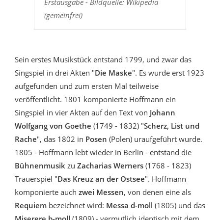
Erstausgabe - Bildquelle: Wikipedia
(gemeinfrei)
Sein erstes Musikstück entstand 1799, und zwar das
Singspiel in drei Akten "
Die Maske
". Es wurde erst 1923
aufgefunden und zum ersten Mal teilweise
veröffentlicht. 1801 komponierte Hoffmann ein
Singspiel in vier Akten auf den Text von
Johann
Wolfgang von Goethe
(1749 - 1832) "
Scherz, List und
Rache
", das 1802 in
Posen
(Polen) uraufgeführt wurde.
1805 - Hoffmann lebt wieder in Berlin - entstand die
Bühnenmusik
zu
Zacharias Werners
(1768 - 1823)
Trauerspiel "
Das Kreuz an der Ostsee
". Hoffmann
komponierte auch
zwei Messen
, von denen eine als
Requiem
bezeichnet wird:
Messa d-moll
(1805) und das
Miserere b-moll
(1809) - vermutlich identisch mit dem