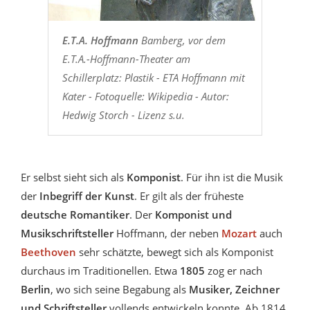
E.T.A. Hoffmann
Bamberg, vor dem
E.T.A.-Hoffmann-Theater am
Schillerplatz: Plastik - ETA Hoffmann mit
Kater - Fotoquelle: Wikipedia - Autor:
Hedwig Storch - Lizenz s.u.
Er selbst sieht sich als
Komponist
. Für ihn ist die Musik
der
Inbegriff der Kunst
. Er gilt als der früheste
deutsche Romantiker
. Der
Komponist und
Musikschriftsteller
Hoffmann, der neben
Mozart
auch
Beethoven
sehr schätzte, bewegt sich als Komponist
durchaus im Traditionellen. Etwa
1805
zog er nach
Berlin
, wo sich seine Begabung als
Musiker, Zeichner
und Schriftsteller
vollends entwickeln konnte. Ab 1814