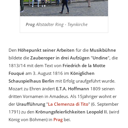
Prag
Altstädter Ring - Teynkirche
Den
Höhepunkt seiner Arbeiten
für die
Musikbühne
bildete die
Zauberoper in drei Aufzügen
"
Undine
", die
1813/14 mit dem Text von
Friedrich de la Motte
Fouqué
am 3. August 1816 im
Königlichen
Schauspielhaus Berlin
mit Erfolg uraufgeführt wurde.
Mozart zu Ehren ändert
E.T.A. Hoffmann
1809 seinen
dritten Vornamen in Amadeus. Als 15jähriger wohnt er
der
Uraufführung
"
La Clemenza di Tito
" (6. September
1791) zu den
Krönungsfeierlichkeiten Leopold II.
(wird
König von Böhmen) in
Prag
bei.