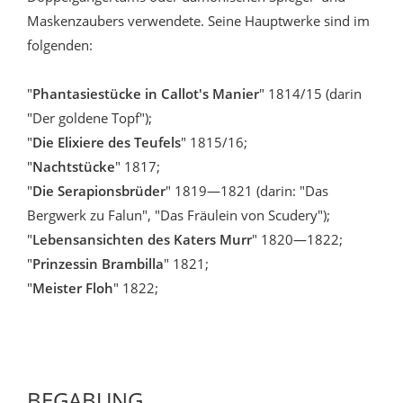
Maskenzaubers verwendete. Seine Hauptwerke sind im
folgenden:
"
Phantasiestücke in Callot's Manier
" 1814/15 (darin
"Der goldene Topf");
"
Die Elixiere des Teufels
" 1815/16;
"
Nachtstücke
" 1817;
"
Die Serapionsbrüder
" 1819—1821 (darin: "Das
Bergwerk zu Falun", "Das Fräulein von Scudery");
"
Lebensansichten des Katers Murr
" 1820—1822;
"
Prinzessin Brambilla
" 1821;
"
Meister Floh
" 1822;
BEGABUNG